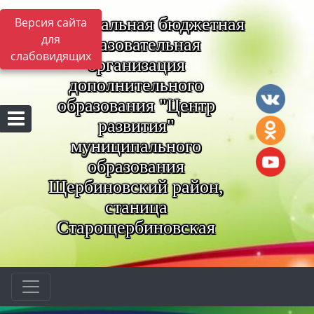
Муниципальная бюджетная
Версия сайта
для
образовательная
слабовидящих
организация
дополнительного
образования "Центр
развития"
муниципального
образования
Щербиновский район,
станица
Старощербиновская