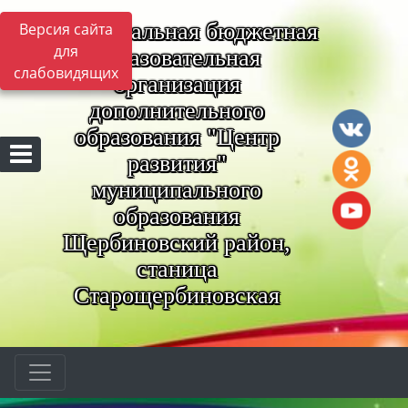
Муниципальная бюджетная
Версия сайта
для
образовательная
слабовидящих
организация
дополнительного
образования "Центр
развития"
муниципального
образования
Щербиновский район,
станица
Старощербиновская